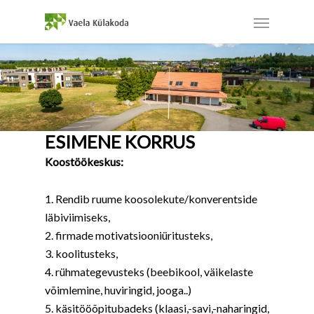
ESIMENE KORRUS
Koostöökeskus:
1. Rendib ruume koosolekute/konverentside
läbiviimiseks,
2. firmade motivatsiooniüritusteks,
3. koolitusteks,
4. rühmategevusteks (beebikool, väikelaste
võimlemine, huviringid, jooga..)
5. käsitööõpitubadeks (klaasi,-savi,-naharingid,