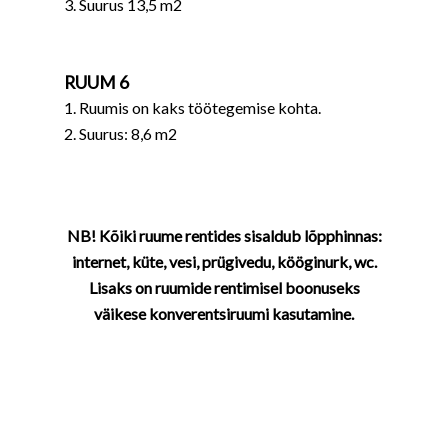
3. Suurus 13,5 m2
RUUM 6
1. Ruumis on kaks töötegemise kohta.
2. Suurus: 8,6 m2
NB! Kõiki ruume rentides sisaldub lõpphinnas:
internet, küte, vesi, prügivedu, kööginurk, wc.
Lisaks on ruumide rentimisel boonuseks
väikese konverentsiruumi kasutamine.